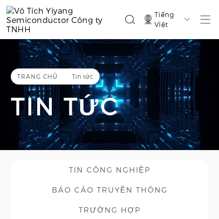
Tiếng

Việt
TRANG CHỦ
Tin tức
TIN TỨC
TIN CÔNG NGHIỆP
BÁO CÁO TRUYỀN THÔNG
TRƯỜNG HỢP