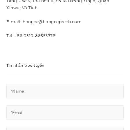
Tầng 2 và 3, Tòa nhà 11, Số 18 đường Xinjin, Quận
Xinwu, Vô Tích
E-mail: hongce@hongceptech.com
Tel: +86 0510-88553778
Tin nhắn trực tuyến